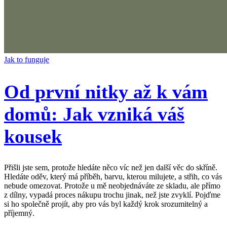
Jak to funguje
Od první nitky až k vám
domů: Jak vzniká váš
kousek
Přišli jste sem, protože hledáte něco víc než jen další věc do skříně.
Hledáte oděv, který má příběh, barvu, kterou milujete, a střih, co vás
nebude omezovat. Protože u mě neobjednáváte ze skladu, ale přímo
z dílny, vypadá proces nákupu trochu jinak, než jste zvyklí. Pojďme
si ho společně projít, aby pro vás byl každý krok srozumitelný a
příjemný.