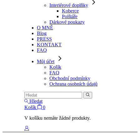
Interiérové doplňky
Koberce
Polštáře
Dárkové poukazy
O MNĚ
Blog
PRESS
KONTAKT
FAQ
Můj účet
Košík
FAQ
Obchodní podmínky
Ochrana osobních údajů
Hledat
Košík
0
V košíku nemáte žádné produkty.