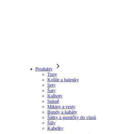
Produkty
Topy
Košile a halenky
Sety
Šaty
Kalhoty
Sukně
Mikiny a vesty
Bundy a kabáty
Šátky a gumičky do vlasů
Šály
Kabelky