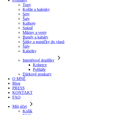
Produkty
Topy
Košile a halenky
Sety
Šaty
Kalhoty
Sukně
Mikiny a vesty
Bundy a kabáty
Šátky a gumičky do vlasů
Šály
Kabelky
Interiérové doplňky
Koberce
Polštáře
Dárkové poukazy
O MNĚ
Blog
PRESS
KONTAKT
FAQ
Můj účet
Košík