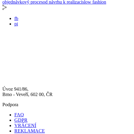
objednávkový proces
od návrhu k realizaci
slow fashion
fb
pi
Úvoz 941/86,
Brno - Veveří, 602 00, ČR
Podpora
FAQ
GDPR
VRÁCENÍ
REKLAMACE