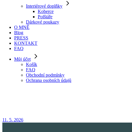
Interiérové doplňky
Koberce
Polštáře
Dárkové poukazy
O MNĚ
Blog
PRESS
KONTAKT
FAQ
Můj účet
Košík
FAQ
Obchodní podmínky
Ochrana osobních údajů
11. 5. 2026