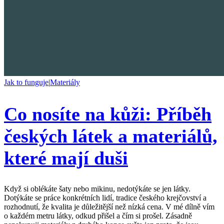
Jak to funguje
|
Materiály
Co nosíte na kůži: Příběh
českých látek a materiálů,
které mají duši
Když si oblékáte šaty nebo mikinu, nedotýkáte se jen látky.
Dotýkáte se práce konkrétních lidí, tradice českého krejčovství a
rozhodnutí, že kvalita je důležitější než nízká cena. V mé dílně vím
o každém metru látky, odkud přišel a čím si prošel. Zásadně