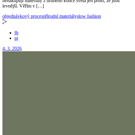
nenakupuji materiály z druhého konce světa jen proto, že jsou
levnější. Věřím v […]
objednávkový proces
přírodní materiály
slow fashion
fb
pi
4. 3. 2026