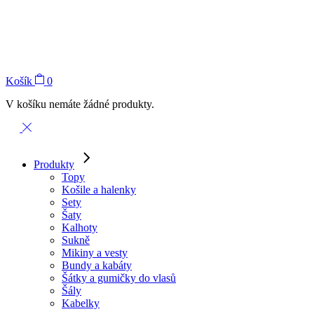
Košík
0
V košíku nemáte žádné produkty.
Produkty
Topy
Košile a halenky
Sety
Šaty
Kalhoty
Sukně
Mikiny a vesty
Bundy a kabáty
Šátky a gumičky do vlasů
Šály
Kabelky