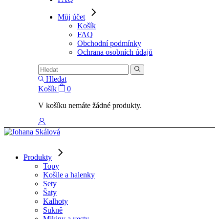
Můj účet
Košík
FAQ
Obchodní podmínky
Ochrana osobních údajů
Hledat
Košík
0
V košíku nemáte žádné produkty.
Produkty
Topy
Košile a halenky
Sety
Šaty
Kalhoty
Sukně
Mikiny a vesty