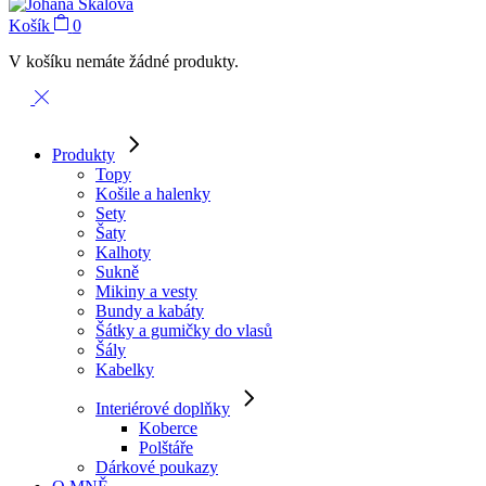
Košík
0
V košíku nemáte žádné produkty.
Produkty
Topy
Košile a halenky
Sety
Šaty
Kalhoty
Sukně
Mikiny a vesty
Bundy a kabáty
Šátky a gumičky do vlasů
Šály
Kabelky
Interiérové doplňky
Koberce
Polštáře
Dárkové poukazy