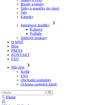
Bundy a kabáty
Šátky a gumičky do vlasů
Šály
Kabelky
Interiérové doplňky
Koberce
Polštáře
Dárkové poukazy
O MNĚ
Blog
PRESS
KONTAKT
FAQ
Můj účet
Košík
FAQ
Obchodní podmínky
Ochrana osobních údajů
Hledat