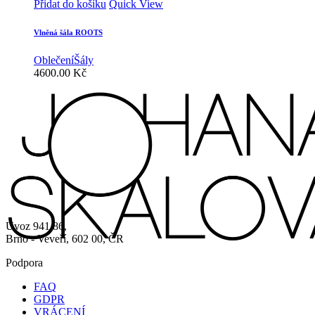
Přidat do košíku
Quick View
Vlněná šála ROOTS
Oblečení
Šály
4600.00
Kč
Úvoz 941/86,
Brno - Veveří, 602 00, ČR
Podpora
FAQ
GDPR
VRÁCENÍ