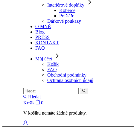
Interiérové doplňky
Koberce
Polštáře
Dárkové poukazy
O MNĚ
Blog
PRESS
KONTAKT
FAQ
Můj účet
Košík
FAQ
Obchodní podmínky
Ochrana osobních údajů
Hledat
Košík
0
V košíku nemáte žádné produkty.