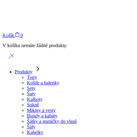
Košík
0
V košíku nemáte žádné produkty.
Produkty
Topy
Košile a halenky
Sety
Šaty
Kalhoty
Sukně
Mikiny a vesty
Bundy a kabáty
Šátky a gumičky do vlasů
Šály
Kabelky