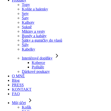
Produkty
Topy
Košile a halenky
Sety
Šaty
Kalhoty
Sukně
Mikiny a vesty
Bundy a kabáty
Šátky a gumičky do vlasů
Šály
Kabelky
Interiérové doplňky
Koberce
Polštáře
Dárkové poukazy
O MNĚ
Blog
PRESS
KONTAKT
FAQ
Můj účet
Košík