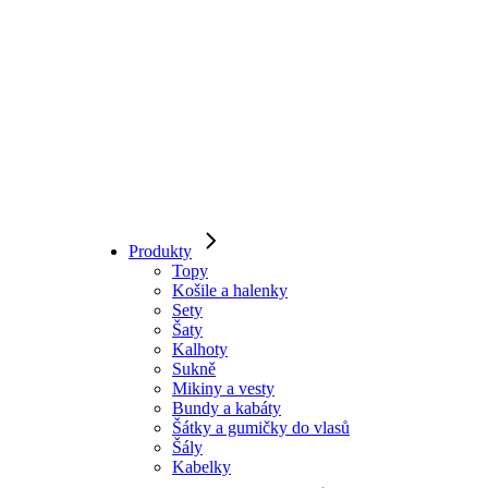
Produkty
Topy
Košile a halenky
Sety
Šaty
Kalhoty
Sukně
Mikiny a vesty
Bundy a kabáty
Šátky a gumičky do vlasů
Šály
Kabelky