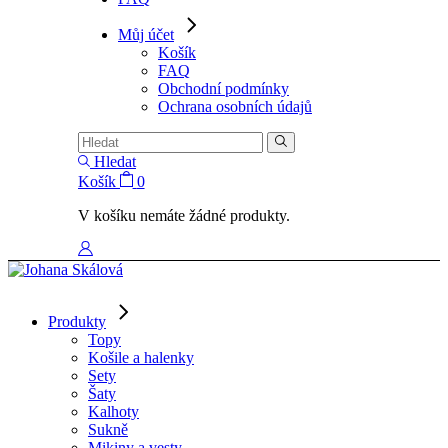
Můj účet
Košík
FAQ
Obchodní podmínky
Ochrana osobních údajů
Hledat
Košík
0
V košíku nemáte žádné produkty.
Produkty
Topy
Košile a halenky
Sety
Šaty
Kalhoty
Sukně
Mikiny a vesty