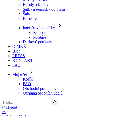
Bundy a kabáty
Šátky a gumičky do vlasů
Šály
Kabelky
Interiérové doplňky
Koberce
Polštáře
Dárkové poukazy
O MNĚ
Blog
PRESS
KONTAKT
FAQ
Můj účet
Košík
FAQ
Obchodní podmínky
Ochrana osobních údajů
Hledat