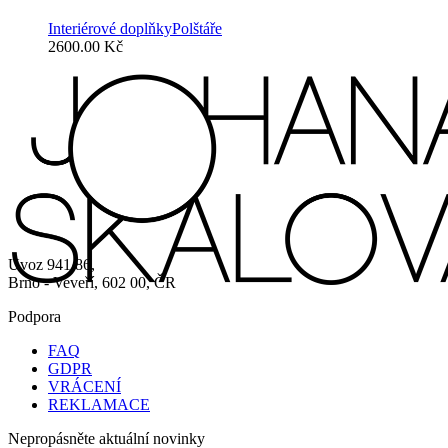
Interiérové doplňky
Polštáře
2600.00
Kč
Úvoz 941/86,
Brno - Veveří, 602 00, ČR
Podpora
FAQ
GDPR
VRÁCENÍ
REKLAMACE
Nepropásněte aktuální novinky