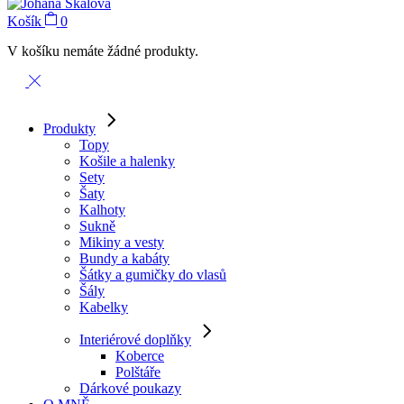
Košík
0
V košíku nemáte žádné produkty.
Produkty
Topy
Košile a halenky
Sety
Šaty
Kalhoty
Sukně
Mikiny a vesty
Bundy a kabáty
Šátky a gumičky do vlasů
Šály
Kabelky
Interiérové doplňky
Koberce
Polštáře
Dárkové poukazy