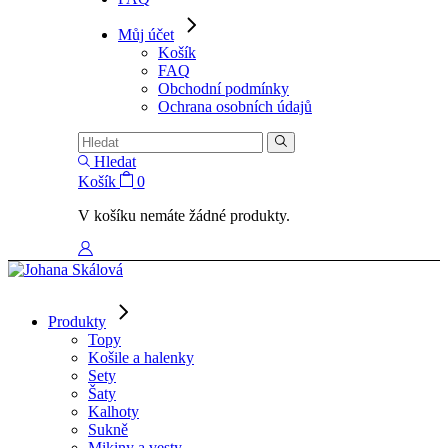
Můj účet
Košík
FAQ
Obchodní podmínky
Ochrana osobních údajů
Hledat
Košík
0
V košíku nemáte žádné produkty.
Produkty
Topy
Košile a halenky
Sety
Šaty
Kalhoty
Sukně
Mikiny a vesty