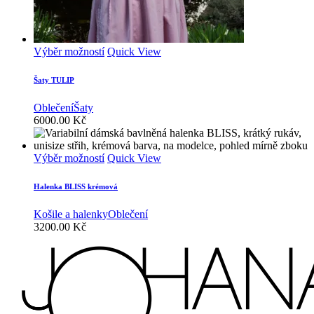
Tento
Výběr možností
Quick View
produkt
má
Šaty TULIP
více
variant.
Oblečení
Šaty
Možnosti
6000.00
Kč
lze
vybrat
na
Tento
Výběr možností
Quick View
stránce
produkt
produktu
má
Halenka BLISS krémová
více
variant.
Košile a halenky
Oblečení
Možnosti
3200.00
Kč
lze
vybrat
na
stránce
produktu