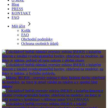
O MNĚ
Blog
PRESS
KONTAKT
FAQ
Můj účet
Košík
FAQ
Obchodní podmínky
Ochrana osobních údajů