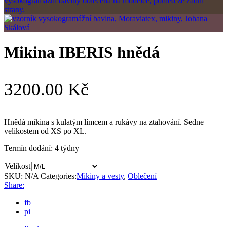
Mikina IBERIS hnědá
3200.00
Kč
Hnědá mikina s kulatým límcem a rukávy na ztahování. Sedne
velikostem od XS po XL.
Termín dodání:
4 týdny
Velikost
SKU:
N/A
Categories:
Mikiny a vesty
,
Oblečení
Share:
fb
pi