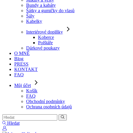
Bundy a kabáty
Šátky a gumičky do vlasů
Šály
Kabelky
Interiérové doplňky
Koberce
Polštáře
Dárkové poukazy
O MNĚ
Blog
PRESS
KONTAKT
FAQ
Můj účet
Košík
FAQ
Obchodní podmínky
Ochrana osobních údajů
Hledat