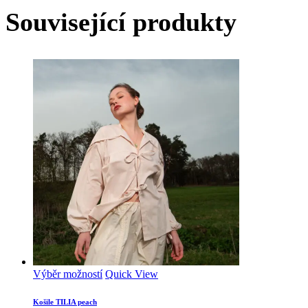
Související produkty
Tento
Výběr možností
Quick View
produkt
má
Košile TILIA peach