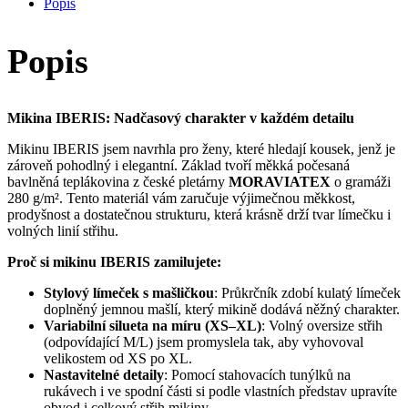
Popis
Popis
Mikina IBERIS: Nadčasový charakter v každém detailu
Mikinu IBERIS jsem navrhla pro ženy, které hledají kousek, jenž je
zároveň pohodlný i elegantní. Základ tvoří měkká počesaná
bavlněná teplákovina z české pletárny
MORAVIATEX
o gramáži
280 g/m². Tento materiál vám zaručuje výjimečnou měkkost,
prodyšnost a dostatečnou strukturu, která krásně drží tvar límečku i
volných linií střihu.
Proč si mikinu IBERIS zamilujete:
Stylový límeček s mašličkou
: Průkrčník zdobí kulatý límeček
doplněný jemnou mašlí, který mikině dodává něžný charakter.
Variabilní silueta na míru (XS–XL)
: Volný oversize střih
(odpovídající M/L) jsem promyslela tak, aby vyhovoval
velikostem od XS po XL.
Nastavitelné detaily
: Pomocí stahovacích tunýlků na
rukávech i ve spodní části si podle vlastních představ upravíte
obvod i celkový střih mikiny.