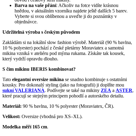
Barva na vaše přání
: Ačkoliv na fotce vidíte krásnou
hnědou, v aktuálním vzorníku najdete ještě dalších 5 barev.
Vyberte si svou oblíbenou a uveďte ji do poznámky v
objednávce.
Udržitelná výroba s českým původem
Zakládám si na lokální slow fashion výrobě. Materiál (90 % bavlna,
10 % polyester) pochází z české pletárny Moraviatex a samotná
mikina vzniká v ateliéru pod mýma rukama. Získáte tak kousek,
který vydrží opravdu dlouho.
S čím mikinu IBERIS kombinovat?
Tato
elegantní oversize mikina
se snadno kombinuje s ostatními
kousky. Pro dokonalý styling (jako na fotografii) ji doplňte mou
sukní VALERIANA
. Podívejte se také na mikiny
ZEA
a
ASTER
,
které pracují se stejným principem pohodlí a autorského detailu.
Materiál:
90 % bavlna, 10 % polyester (Moraviatex, ČR).
Velikost:
Oversize (vhodná pro XS–XL).
Modelka měří 165 cm
.