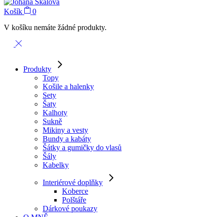
Košík
0
V košíku nemáte žádné produkty.
Produkty
Topy
Košile a halenky
Sety
Šaty
Kalhoty
Sukně
Mikiny a vesty
Bundy a kabáty
Šátky a gumičky do vlasů
Šály
Kabelky
Interiérové doplňky
Koberce
Polštáře
Dárkové poukazy