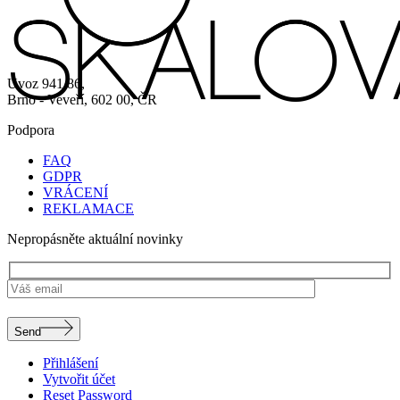
Úvoz 941/86,
Brno - Veveří, 602 00, ČR
Podpora
FAQ
GDPR
VRÁCENÍ
REKLAMACE
Nepropásněte aktuální novinky
Send
Přihlášení
Vytvořit účet
Reset Password