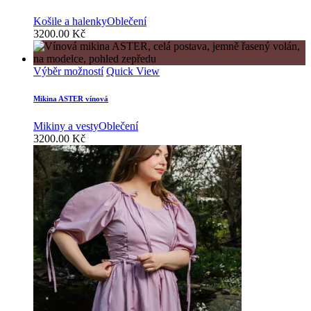
více
variant.
Košile a halenky
Oblečení
Možnosti
3200.00
Kč
lze
vybrat
na
Tento
Výběr možností
Quick View
stránce
produkt
produktu
má
Mikina ASTER vínová
více
variant.
Mikiny a vesty
Oblečení
Možnosti
3200.00
Kč
lze
vybrat
na
stránce
produktu