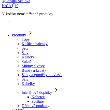
Košík
0
V košíku nemáte žádné produkty.
Produkty
Topy
Košile a halenky
Sety
Šaty
Kalhoty
Sukně
Mikiny a vesty
Bundy a kabáty
Šátky a gumičky do vlasů
Šály
Kabelky
Interiérové doplňky
Koberce
Polštáře
Dárkové poukazy