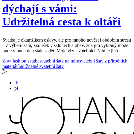
dýchají s vámi:
Udržitelná cesta k oltáři
Svatba je okamžikem oslavy, ale pro mnoho nevěst i obdobím stresu
– z výběru šatů, zkoušek v salonech a obav, zda jim vybraný model
bude v onen den stále sedět. Moje vize svatebních šatů je jiná.
slow fashion svatba
svatební šaty na míru
svatební šaty z přírodních
materiálů
udržitelné svatební šaty
fb
pi