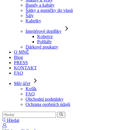
Bundy a kabáty
Šátky a gumičky do vlasů
Šály
Kabelky
Interiérové doplňky
Koberce
Polštáře
Dárkové poukazy
O MNĚ
Blog
PRESS
KONTAKT
FAQ
Můj účet
Košík
FAQ
Obchodní podmínky
Ochrana osobních údajů
Hledat