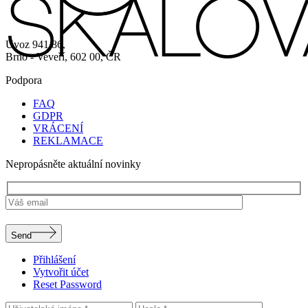
Úvoz 941/86,
Brno - Veveří, 602 00, ČR
Podpora
FAQ
GDPR
VRÁCENÍ
REKLAMACE
Nepropásněte aktuální novinky
Send
Přihlášení
Vytvořit účet
Reset Password