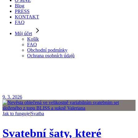
O MNĚ
Blog
PRESS
KONTAKT
FAQ
Můj účet
Košík
FAQ
Obchodní podmínky
Ochrana osobních údajů
9. 3. 2026
Jak to funguje
|
Svatba
Svatební šaty, které