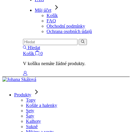
Můj účet
Košík
FAQ
Obchodní podmínky
Ochrana osobních údajů
Hledat
Košík
0
V košíku nemáte žádné produkty.
Produkty
Topy
Košile a halenky
Sety
Šaty
Kalhoty
Sukně
Mikiny a vesty